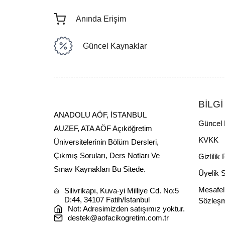
Anında Erişim
Güncel Kaynaklar
BİLGİ
ANADOLU AÖF, İSTANBUL
Güncel 
AUZEF, ATA AÖF Açıköğretim
KVKK
Üniversitelerinin Bölüm Dersleri,
Çıkmış Soruları, Ders Notları Ve
Gizlilik 
Sınav Kaynakları Bu Sitede.
Üyelik 
Mesafel
Silivrikapı, Kuva-yi Milliye Cd. No:5
D:44, 34107 Fatih/İstanbul
Sözleş
Not: Adresimizden satışımız yoktur.
destek@aofacikogretim.com.tr