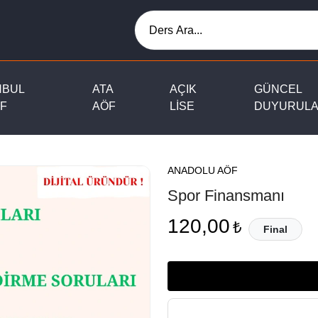
NBUL
ATA
AÇIK
GÜNCEL
F
AÖF
LİSE
DUYURUL
ANADOLU AÖF
Spor Finansmanı
120,00
₺
Final