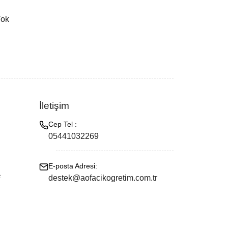
Yok
İletişim
Cep Tel :
05441032269
E-posta Adresi:
e
destek@aofacikogretim.com.tr