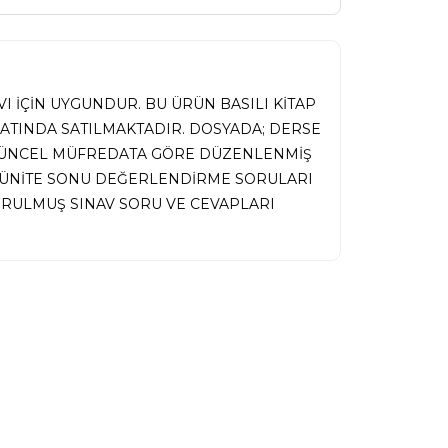
I İÇİN UYGUNDUR. BU ÜRÜN BASILI KİTAP
MATINDA SATILMAKTADIR. DOSYADA; DERSE
 GÜNCEL MÜFREDATA GÖRE DÜZENLENMİŞ
İ, ÜNİTE SONU DEĞERLENDİRME SORULARI
RULMUŞ SINAV SORU VE CEVAPLARI