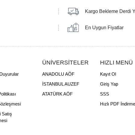
Kargo Bekleme Derdi 
En Uygun Fiyatlar
ÜNİVERSİTELER
HIZLI MENÜ
Duyurular
ANADOLU AÖF
Kayıt Ol
İSTANBUL AUZEF
Giriş Yap
Politikası
ATATÜRK AÖF
SSS
Sözleşmesi
Hızlı PDF İndirm
i Satış
mesi