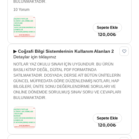
BULUNMAKTADIR.
10 Yorum
Sepete Ekle
120,00₺
▶ Coğrafi Bilgi Sistemlerinin Kullanım Alanları 2
Detaylar için tıklayınız
NOTLAR YAZ OKULU SINAVI İÇİN UYGUNDUR. BU ÜRÜN
BASILI KİTAP DEĞİL, DİJİTAL PDF FORMATINDA
SATILMAKTADIR. DOSYADA; DERSE AİT BÜTÜN ÜNİTELERİN
GÜNCEL MÜFREDATA GÖRE DÜZENLENMİŞ NOTLARI, HAP
BİLGİLERİ, ÜNİTE SONU DEĞERLENDİRME SORULARI VE
ONLİNE DÖNEMDE SORULMUŞ SINAV SORU VE CEVAPLARI
BULUNMAKTADIR.
Sepete Ekle
120,00₺