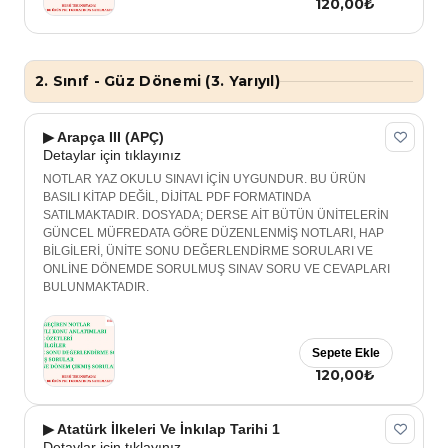
120,00₺
2. Sınıf - Güz Dönemi (3. Yarıyıl)
▶ Arapça III (APÇ)
Detaylar için tıklayınız
NOTLAR YAZ OKULU SINAVI İÇİN UYGUNDUR. BU ÜRÜN
BASILI KİTAP DEĞİL, DİJİTAL PDF FORMATINDA
SATILMAKTADIR. DOSYADA; DERSE AİT BÜTÜN ÜNİTELERİN
GÜNCEL MÜFREDATA GÖRE DÜZENLENMİŞ NOTLARI, HAP
BİLGİLERİ, ÜNİTE SONU DEĞERLENDİRME SORULARI VE
ONLİNE DÖNEMDE SORULMUŞ SINAV SORU VE CEVAPLARI
BULUNMAKTADIR.
Sepete Ekle
120,00₺
▶ Atatürk İlkeleri Ve İnkılap Tarihi 1
Detaylar için tıklayınız