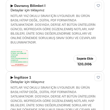
▶ Davranış Bilimleri I
Detaylar için tıklayınız
NOTLAR YAZ OKULU SINAVI İÇİN UYGUNDUR. BU ÜRÜN
BASILI KİTAP DEĞİL, DİJİTAL PDF FORMATINDA
SATILMAKTADIR. DOSYADA; DERSE AİT BÜTÜN ÜNİTELERİN
GÜNCEL MÜFREDATA GÖRE DÜZENLENMİŞ NOTLARI, HAP
BİLGİLERİ, ÜNİTE SONU DEĞERLENDİRME SORULARI VE
ONLİNE DÖNEMDE SORULMUŞ SINAV SORU VE CEVAPLARI
BULUNMAKTADIR.
Sepete Ekle
120,00₺
▶ İngilizce 1
Detaylar için tıklayınız
NOTLAR YAZ OKULU SINAVI İÇİN UYGUNDUR. BU ÜRÜN
BASILI KİTAP DEĞİL, DİJİTAL PDF FORMATINDA
SATILMAKTADIR. DOSYADA; DERSE AİT BÜTÜN ÜNİTELERİN
GÜNCEL MÜFREDATA GÖRE DÜZENLENMİŞ NOTLARI, HAP
BİLGİLERİ, ÜNİTE SONU DEĞERLENDİRME SORULARI VE
ONLİNE DÖNEMDE SORULMUŞ SINAV SORU VE CEVAPLARI