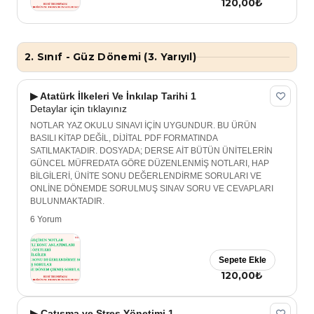
120,00₺
2. Sınıf - Güz Dönemi (3. Yarıyıl)
▶ Atatürk İlkeleri Ve İnkılap Tarihi 1
Detaylar için tıklayınız
NOTLAR YAZ OKULU SINAVI İÇİN UYGUNDUR. BU ÜRÜN
BASILI KİTAP DEĞİL, DİJİTAL PDF FORMATINDA
SATILMAKTADIR. DOSYADA; DERSE AİT BÜTÜN ÜNİTELERİN
GÜNCEL MÜFREDATA GÖRE DÜZENLENMİŞ NOTLARI, HAP
BİLGİLERİ, ÜNİTE SONU DEĞERLENDİRME SORULARI VE
ONLİNE DÖNEMDE SORULMUŞ SINAV SORU VE CEVAPLARI
BULUNMAKTADIR.
6 Yorum
Sepete Ekle
120,00₺
▶ Çatışma ve Stres Yönetimi 1