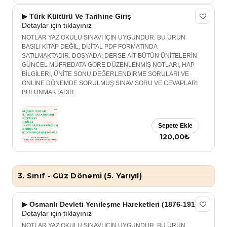
▶ Türk Kültürü Ve Tarihine Giriş
Detaylar için tıklayınız
NOTLAR YAZ OKULU SINAVI İÇİN UYGUNDUR. BU ÜRÜN
BASILI KİTAP DEĞİL, DİJİTAL PDF FORMATINDA
SATILMAKTADIR. DOSYADA; DERSE AİT BÜTÜN ÜNİTELERİN
GÜNCEL MÜFREDATA GÖRE DÜZENLENMİŞ NOTLARI, HAP
BİLGİLERİ, ÜNİTE SONU DEĞERLENDİRME SORULARI VE
ONLİNE DÖNEMDE SORULMUŞ SINAV SORU VE CEVAPLARI
BULUNMAKTADIR.
Sepete Ekle
120,00₺
3. Sınıf - Güz Dönemi (5. Yarıyıl)
▶ Osmanlı Devleti Yenileşme Hareketleri (1876-1918)
Detaylar için tıklayınız
NOTLAR YAZ OKULU SINAVI İÇİN UYGUNDUR. BU ÜRÜN