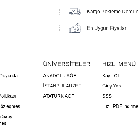
Kargo Bekleme Derdi 
En Uygun Fiyatlar
ÜNİVERSİTELER
HIZLI MENÜ
Duyurular
ANADOLU AÖF
Kayıt Ol
İSTANBUL AUZEF
Giriş Yap
Politikası
ATATÜRK AÖF
SSS
Sözleşmesi
Hızlı PDF İndirm
i Satış
mesi