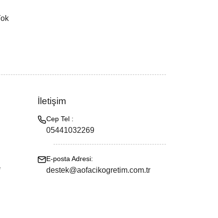
Yok
İletişim
Cep Tel :
05441032269
E-posta Adresi:
e
destek@aofacikogretim.com.tr