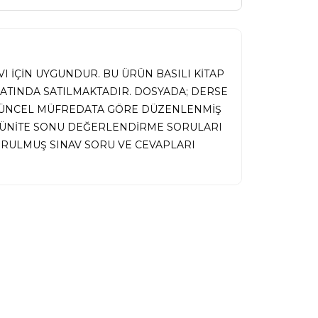
I İÇİN UYGUNDUR. BU ÜRÜN BASILI KİTAP
MATINDA SATILMAKTADIR. DOSYADA; DERSE
 GÜNCEL MÜFREDATA GÖRE DÜZENLENMİŞ
İ, ÜNİTE SONU DEĞERLENDİRME SORULARI
RULMUŞ SINAV SORU VE CEVAPLARI