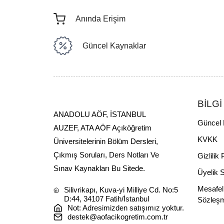
Anında Erişim
Güncel Kaynaklar
BİLGİ
ANADOLU AÖF, İSTANBUL
Güncel 
AUZEF, ATA AÖF Açıköğretim
KVKK
Üniversitelerinin Bölüm Dersleri,
Çıkmış Soruları, Ders Notları Ve
Gizlilik 
Sınav Kaynakları Bu Sitede.
Üyelik 
Mesafel
Silivrikapı, Kuva-yi Milliye Cd. No:5
D:44, 34107 Fatih/İstanbul
Sözleş
Not: Adresimizden satışımız yoktur.
destek@aofacikogretim.com.tr