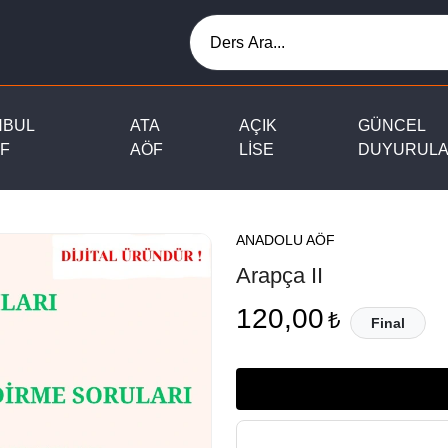
NBUL
ATA
AÇIK
GÜNCEL
F
AÖF
LİSE
DUYURUL
ANADOLU AÖF
Arapça II
120,00
₺
Final