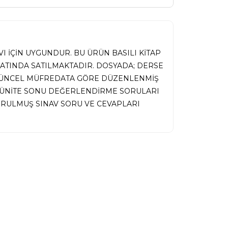
I İÇİN UYGUNDUR. BU ÜRÜN BASILI KİTAP
MATINDA SATILMAKTADIR. DOSYADA; DERSE
 GÜNCEL MÜFREDATA GÖRE DÜZENLENMİŞ
İ, ÜNİTE SONU DEĞERLENDİRME SORULARI
RULMUŞ SINAV SORU VE CEVAPLARI