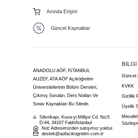
Anında Erişim
Güncel Kaynaklar
BİLGİ
ANADOLU AÖF, İSTANBUL
Güncel 
AUZEF, ATA AÖF Açıköğretim
KVKK
Üniversitelerinin Bölüm Dersleri,
Çıkmış Soruları, Ders Notları Ve
Gizlilik 
Sınav Kaynakları Bu Sitede.
Üyelik 
Mesafel
Silivrikapı, Kuva-yi Milliye Cd. No:5
D:44, 34107 Fatih/İstanbul
Sözleş
Not: Adresimizden satışımız yoktur.
destek@aofacikogretim.com.tr