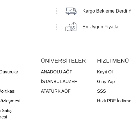
Kargo Bekleme Derdi 
En Uygun Fiyatlar
ÜNİVERSİTELER
HIZLI MENÜ
Duyurular
ANADOLU AÖF
Kayıt Ol
İSTANBUL AUZEF
Giriş Yap
Politikası
ATATÜRK AÖF
SSS
Sözleşmesi
Hızlı PDF İndirm
i Satış
mesi