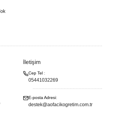
Yok
İletişim
Cep Tel :
05441032269
E-posta Adresi:
e
destek@aofacikogretim.com.tr