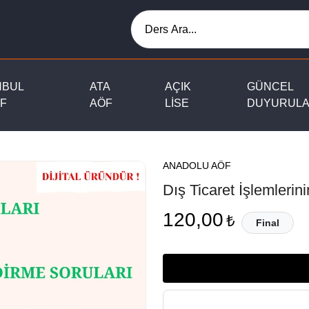
NBUL
ATA
AÇIK
GÜNCEL
F
AÖF
LİSE
DUYURUL
ANADOLU AÖF
Dış Ticaret İşlemlerin
120,00
₺
Final