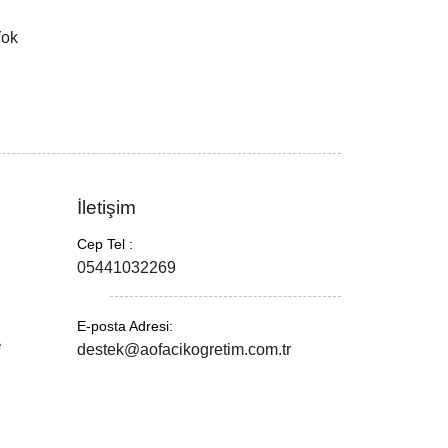
Yok
İletişim
Cep Tel :
05441032269
E-posta Adresi:
e
destek@aofacikogretim.com.tr