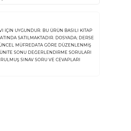
I İÇİN UYGUNDUR. BU ÜRÜN BASILI KİTAP
MATINDA SATILMAKTADIR. DOSYADA; DERSE
 GÜNCEL MÜFREDATA GÖRE DÜZENLENMİŞ
İ, ÜNİTE SONU DEĞERLENDİRME SORULARI
RULMUŞ SINAV SORU VE CEVAPLARI