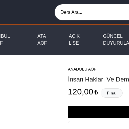
NBUL
ATA
AÇIK
GÜNCEL
F
AÖF
LİSE
DUYURUL
ANADOLU AÖF
İnsan Hakları Ve Dem
120,00
₺
Final