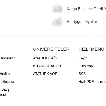
Kargo Bekleme Derdi 
En Uygun Fiyatlar
ÜNİVERSİTELER
HIZLI MENÜ
Duyurular
ANADOLU AÖF
Kayıt Ol
İSTANBUL AUZEF
Giriş Yap
Politikası
ATATÜRK AÖF
SSS
Sözleşmesi
Hızlı PDF İndirm
i Satış
mesi