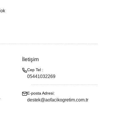
Yok
İletişim
Cep Tel :
05441032269
E-posta Adresi:
e
destek@aofacikogretim.com.tr