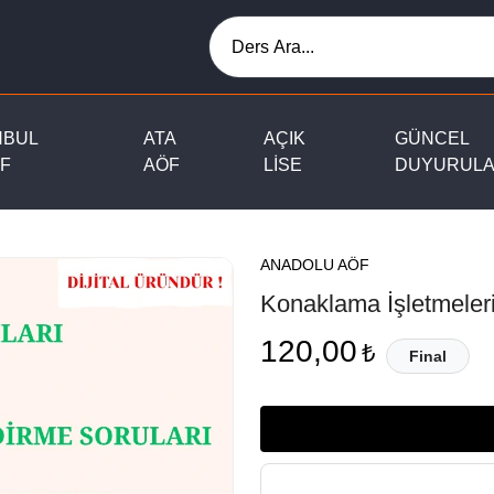
NBUL
ATA
AÇIK
GÜNCEL
F
AÖF
LİSE
DUYURUL
ANADOLU AÖF
Konaklama İşletmele
120,00
₺
Final