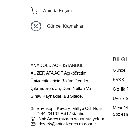
Anında Erişim
Güncel Kaynaklar
BİLGİ
ANADOLU AÖF, İSTANBUL
Güncel 
AUZEF, ATA AÖF Açıköğretim
KVKK
Üniversitelerinin Bölüm Dersleri,
Çıkmış Soruları, Ders Notları Ve
Gizlilik 
Sınav Kaynakları Bu Sitede.
Üyelik 
Mesafel
Silivrikapı, Kuva-yi Milliye Cd. No:5
D:44, 34107 Fatih/İstanbul
Sözleş
Not: Adresimizden satışımız yoktur.
destek@aofacikogretim.com.tr