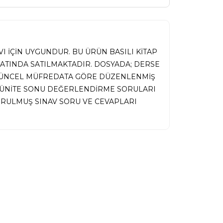
I İÇİN UYGUNDUR. BU ÜRÜN BASILI KİTAP
MATINDA SATILMAKTADIR. DOSYADA; DERSE
 GÜNCEL MÜFREDATA GÖRE DÜZENLENMİŞ
İ, ÜNİTE SONU DEĞERLENDİRME SORULARI
RULMUŞ SINAV SORU VE CEVAPLARI