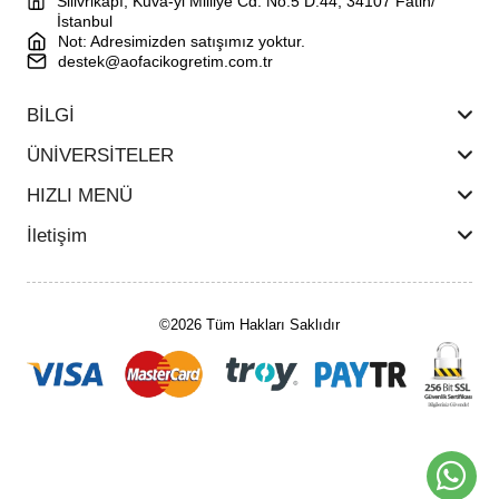
Silivrikapı, Kuva-yi Milliye Cd. No:5 D:44, 34107 Fatih/
İstanbul
Not: Adresimizden satışımız yoktur.
destek@aofacikogretim.com.tr
BİLGİ
ÜNİVERSİTELER
HIZLI MENÜ
İletişim
©2026 Tüm Hakları Saklıdır