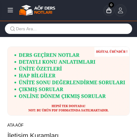
0
ATA AÖF
İletişim Kuramları