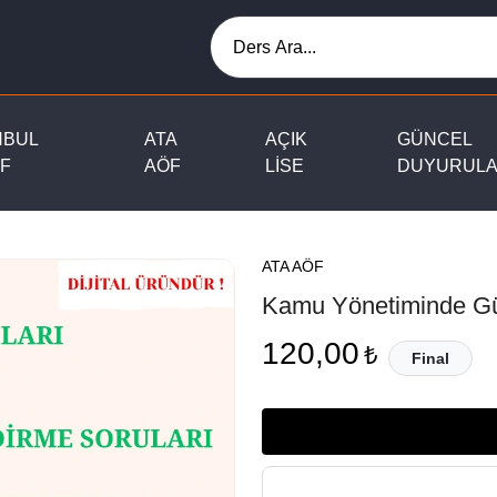
NBUL
ATA
AÇIK
GÜNCEL
F
AÖF
LİSE
DUYURUL
ATA AÖF
Kamu Yönetiminde Gü
120,00
₺
Final