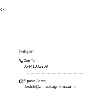
Yok
İletişim
Cep Tel :
05441032269
E-posta Adresi:
e
destek@aofacikogretim.com.tr