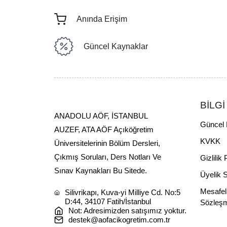
Anında Erişim
Güncel Kaynaklar
BİLGİ
ANADOLU AÖF, İSTANBUL
Güncel 
AUZEF, ATA AÖF Açıköğretim
KVKK
Üniversitelerinin Bölüm Dersleri,
Çıkmış Soruları, Ders Notları Ve
Gizlilik 
Sınav Kaynakları Bu Sitede.
Üyelik 
Mesafel
Silivrikapı, Kuva-yi Milliye Cd. No:5
D:44, 34107 Fatih/İstanbul
Sözleş
Not: Adresimizden satışımız yoktur.
destek@aofacikogretim.com.tr