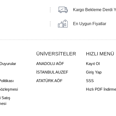
Kargo Bekleme Derdi 
En Uygun Fiyatlar
ÜNİVERSİTELER
HIZLI MENÜ
Duyurular
ANADOLU AÖF
Kayıt Ol
İSTANBUL AUZEF
Giriş Yap
Politikası
ATATÜRK AÖF
SSS
Sözleşmesi
Hızlı PDF İndirm
i Satış
mesi