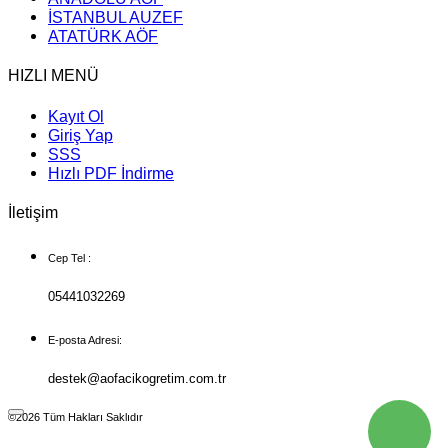
İSTANBUL AUZEF
ATATÜRK AÖF
HIZLI MENÜ
Kayıt Ol
Giriş Yap
SSS
Hızlı PDF İndirme
İletişim
Cep Tel :
05441032269
E-posta Adresi:
destek@aofacikogretim.com.tr
©2026 Tüm Hakları Saklıdır