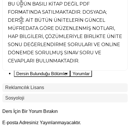
KAYIT OL
BU ÜRÜN BASILI KİTAP DEĞİL PDF
TELEGRAM DESTEK
FORMATINDA SATILMAKTADIR. DOSYADA;
SIKÇA SORULAN SORULAR
YORUMLAR
DERSE AİT BÜTÜN ÜNİTELERİN GÜNCEL
HIZLI PDF İNDİRME
MÜFREDATA GÖRE DÜZENLENMİŞ NOTLARI,
HAP BİLGİLERİ, ÇÖZÜMLERİYLE BİRLİKTE ÜNİTE
SONU DEĞERLENDİRME SORULARI VE ONLİNE
DÖNEMDE SORULMUŞ SINAV SORU VE
CEVAPLARI BULUNMAKTADIR.
Dersin Bulunduğu Bölümler
Yorumlar
Reklamcılık Lisans
Sosyoloji
Ders İçin Bir Yorum Bırakın
E-posta Adresiniz Yayınlanmayacaktır.