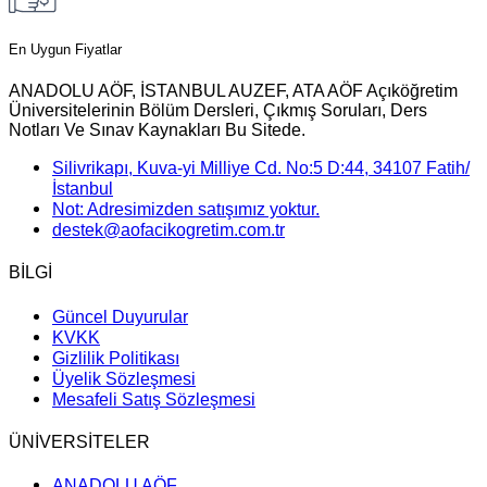
En Uygun Fiyatlar
ANADOLU AÖF, İSTANBUL AUZEF, ATA AÖF Açıköğretim
Üniversitelerinin Bölüm Dersleri, Çıkmış Soruları, Ders
Notları Ve Sınav Kaynakları Bu Sitede.
Silivrikapı, Kuva-yi Milliye Cd. No:5 D:44, 34107 Fatih/
İstanbul
Not: Adresimizden satışımız yoktur.
destek@aofacikogretim.com.tr
BİLGİ
Güncel Duyurular
KVKK
Gizlilik Politikası
Üyelik Sözleşmesi
Mesafeli Satış Sözleşmesi
ÜNİVERSİTELER
ANADOLU AÖF