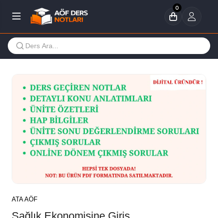
0
ATA AÖF
Sağlık Ekonomisine Giriş