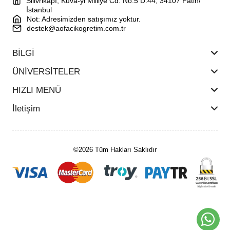
Silivrikapı, Kuva-yi Milliye Cd. No:5 D:44, 34107 Fatih/
İstanbul
Not: Adresimizden satışımız yoktur.
destek@aofacikogretim.com.tr
BİLGİ
ÜNİVERSİTELER
HIZLI MENÜ
İletişim
©2026 Tüm Hakları Saklıdır