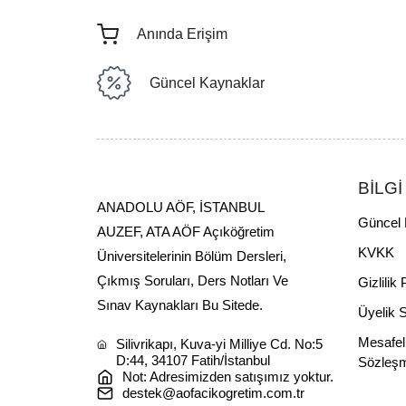
Anında Erişim
Güncel Kaynaklar
BİLGİ
ANADOLU AÖF, İSTANBUL
Güncel 
AUZEF, ATA AÖF Açıköğretim
KVKK
Üniversitelerinin Bölüm Dersleri,
Çıkmış Soruları, Ders Notları Ve
Gizlilik 
Sınav Kaynakları Bu Sitede.
Üyelik 
Mesafel
Silivrikapı, Kuva-yi Milliye Cd. No:5
D:44, 34107 Fatih/İstanbul
Sözleş
Not: Adresimizden satışımız yoktur.
destek@aofacikogretim.com.tr