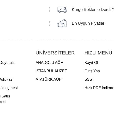
Kargo Bekleme Derdi 
En Uygun Fiyatlar
ÜNİVERSİTELER
HIZLI MENÜ
Duyurular
ANADOLU AÖF
Kayıt Ol
İSTANBUL AUZEF
Giriş Yap
Politikası
ATATÜRK AÖF
SSS
Sözleşmesi
Hızlı PDF İndirm
i Satış
mesi