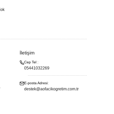
Yok
İletişim
Cep Tel :
05441032269
E-posta Adresi:
e
destek@aofacikogretim.com.tr