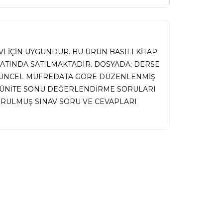
I İÇİN UYGUNDUR. BU ÜRÜN BASILI KİTAP
MATINDA SATILMAKTADIR. DOSYADA; DERSE
 GÜNCEL MÜFREDATA GÖRE DÜZENLENMİŞ
İ, ÜNİTE SONU DEĞERLENDİRME SORULARI
RULMUŞ SINAV SORU VE CEVAPLARI