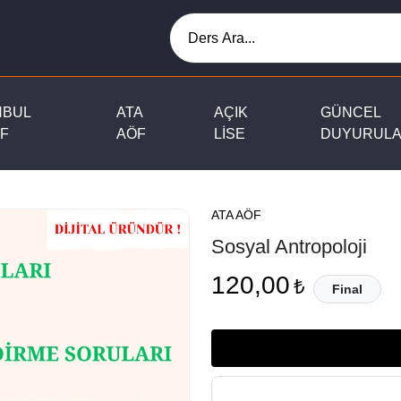
NBUL
ATA
AÇIK
GÜNCEL
F
AÖF
LİSE
DUYURUL
ATA AÖF
Sosyal Antropoloji
120,00
₺
Final