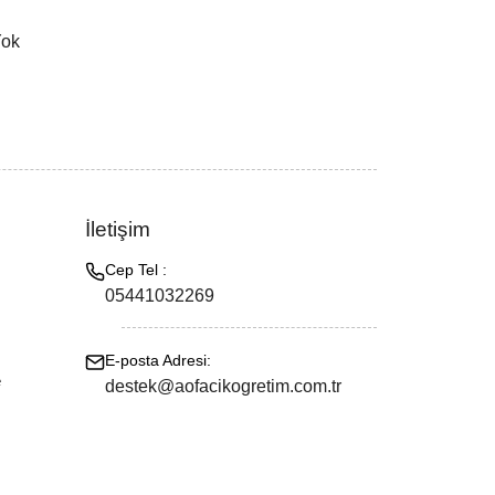
Yok
İletişim
Cep Tel :
05441032269
E-posta Adresi:
e
destek@aofacikogretim.com.tr