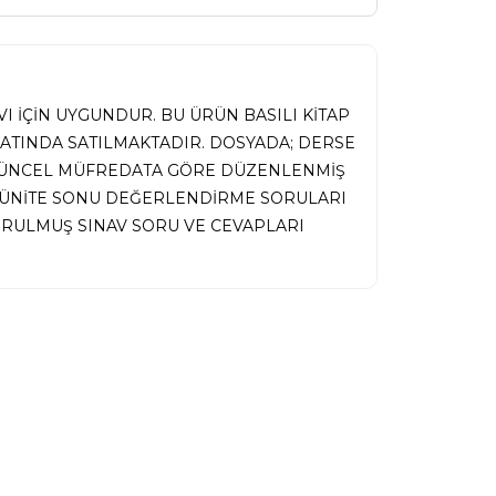
I İÇİN UYGUNDUR. BU ÜRÜN BASILI KİTAP
MATINDA SATILMAKTADIR. DOSYADA; DERSE
 GÜNCEL MÜFREDATA GÖRE DÜZENLENMİŞ
İ, ÜNİTE SONU DEĞERLENDİRME SORULARI
RULMUŞ SINAV SORU VE CEVAPLARI