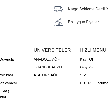
Kargo Bekleme Derdi 
En Uygun Fiyatlar
ÜNİVERSİTELER
HIZLI MENÜ
Duyurular
ANADOLU AÖF
Kayıt Ol
İSTANBUL AUZEF
Giriş Yap
Politikası
ATATÜRK AÖF
SSS
Sözleşmesi
Hızlı PDF İndirm
i Satış
mesi