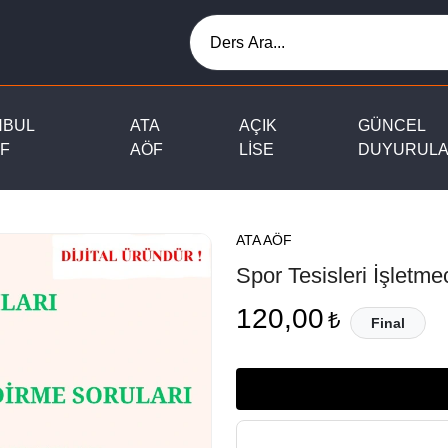
NBUL
ATA
AÇIK
GÜNCEL
F
AÖF
LİSE
DUYURUL
ATA AÖF
Spor Tesisleri İşletmec
120,00
₺
Final