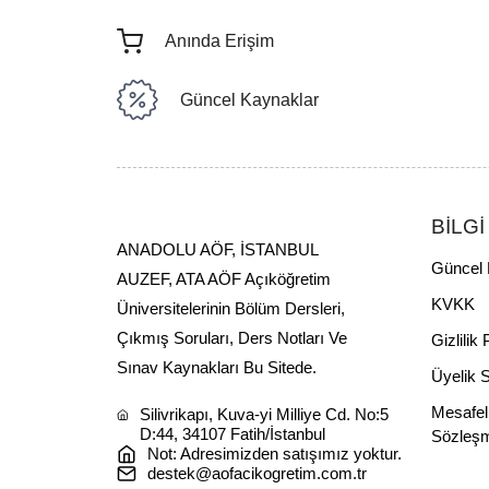
Anında Erişim
Güncel Kaynaklar
BİLGİ
ANADOLU AÖF, İSTANBUL
Güncel 
AUZEF, ATA AÖF Açıköğretim
KVKK
Üniversitelerinin Bölüm Dersleri,
Çıkmış Soruları, Ders Notları Ve
Gizlilik 
Sınav Kaynakları Bu Sitede.
Üyelik 
Mesafel
Silivrikapı, Kuva-yi Milliye Cd. No:5
D:44, 34107 Fatih/İstanbul
Sözleş
Not: Adresimizden satışımız yoktur.
destek@aofacikogretim.com.tr