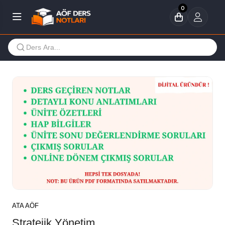
0
ATA AÖF
Stratejik Yönetim