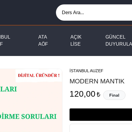
NBUL
ATA
AÇIK
GÜNCEL
F
AÖF
LİSE
DUYURUL
İSTANBUL AUZEF
MODERN MANTIK
120,00
₺
Final