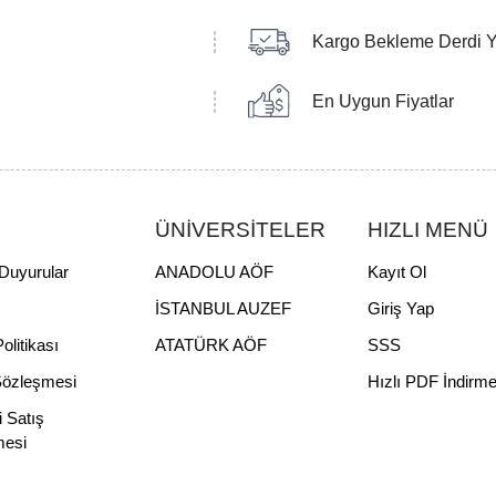
Kargo Bekleme Derdi 
En Uygun Fiyatlar
ÜNİVERSİTELER
HIZLI MENÜ
Duyurular
ANADOLU AÖF
Kayıt Ol
İSTANBUL AUZEF
Giriş Yap
Politikası
ATATÜRK AÖF
SSS
Sözleşmesi
Hızlı PDF İndirm
i Satış
mesi