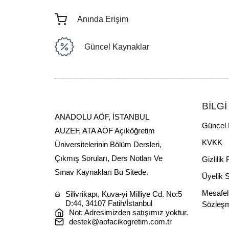
Anında Erişim
Güncel Kaynaklar
BİLGİ
ANADOLU AÖF, İSTANBUL
Güncel 
AUZEF, ATA AÖF Açıköğretim
KVKK
Üniversitelerinin Bölüm Dersleri,
Çıkmış Soruları, Ders Notları Ve
Gizlilik 
Sınav Kaynakları Bu Sitede.
Üyelik 
Mesafel
Silivrikapı, Kuva-yi Milliye Cd. No:5
D:44, 34107 Fatih/İstanbul
Sözleş
Not: Adresimizden satışımız yoktur.
destek@aofacikogretim.com.tr