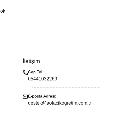
Yok
İletişim
Cep Tel :
05441032269
E-posta Adresi:
e
destek@aofacikogretim.com.tr