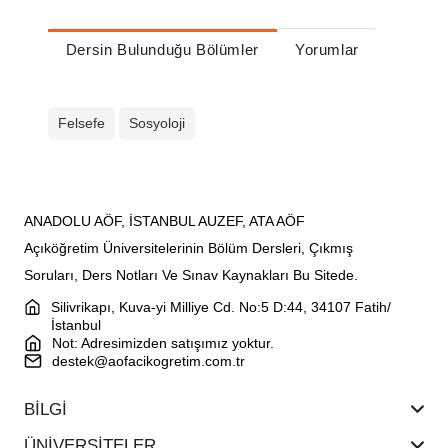
Dersin Bulunduğu Bölümler
Yorumlar
Felsefe
Sosyoloji
ANADOLU AÖF, İSTANBUL AUZEF, ATA AÖF
Açıköğretim Üniversitelerinin Bölüm Dersleri, Çıkmış
Soruları, Ders Notları Ve Sınav Kaynakları Bu Sitede.
Silivrikapı, Kuva-yi Milliye Cd. No:5 D:44, 34107 Fatih/
İstanbul
Not: Adresimizden satışımız yoktur.
destek@aofacikogretim.com.tr
BİLGİ
ÜNİVERSİTELER