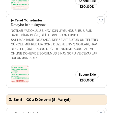
Sepete Ekle
120,00₺
▶ Yerel Yönetimler
Detaylar için tıklayınız
NOTLAR YAZ OKULU SINAVI İÇİN UYGUNDUR. BU ÜRÜN
BASILI KİTAP DEĞİL, DİJİTAL PDF FORMATINDA
SATILMAKTADIR. DOSYADA; DERSE AİT BÜTÜN ÜNİTELERİN
GÜNCEL MÜFREDATA GÖRE DÜZENLENMİŞ NOTLARI, HAP
BİLGİLERİ, ÜNİTE SONU DEĞERLENDİRME SORULARI VE
ONLİNE DÖNEMDE SORULMUŞ SINAV SORU VE CEVAPLARI
BULUNMAKTADIR.
Sepete Ekle
120,00₺
3. Sınıf - Güz Dönemi (5. Yarıyıl)