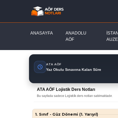
ANASAYFA
ANADOLU
İSTA
AÖF
AUZE
ATA AÖF
Yaz Okulu Sınavına Kalan Süre
ATA AÖF Lojistik Ders Notları
Lojistik
Bu sayfada sadece
ders notları satılmaktadır.
1. Sınıf - Güz Dönemi (1. Yarıyıl)