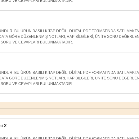
SORU VE CEVAPLARI BULUNMAKTADIR.
NDUR. BU ÜRÜN BASILI KİTAP DEĞİL, DİJİTAL PDF FORMATINDA SATILMAKT
ATA GÖRE DÜZENLENMİŞ NOTLARI, HAP BİLGİLERİ, ÜNİTE SONU DEĞERLE
SORU VE CEVAPLARI BULUNMAKTADIR.
NDUR. BU ÜRÜN BASILI KİTAP DEĞİL, DİJİTAL PDF FORMATINDA SATILMAKT
ATA GÖRE DÜZENLENMİŞ NOTLARI, HAP BİLGİLERİ, ÜNİTE SONU DEĞERLE
SORU VE CEVAPLARI BULUNMAKTADIR.
hi 2
NDUR. BU ÜRÜN BASILI KİTAP DEĞİL, DİJİTAL PDF FORMATINDA SATILMAKT