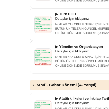
ONLİNE DÖNEMDE SORULMUŞ SINAV 
▶ Türk Dili 1
Detaylar için tıklayınız
NOTLAR YAZ OKULU SINAVI İÇİN UYGU
BÜTÜN ÜNİTELERİN GÜNCEL MÜFRED
ONLİNE DÖNEMDE SORULMUŞ SINAV 
▶ Yönetim ve Organizasyon
Detaylar için tıklayınız
NOTLAR YAZ OKULU SINAVI İÇİN UYGU
BÜTÜN ÜNİTELERİN GÜNCEL MÜFRED
ONLİNE DÖNEMDE SORULMUŞ SINAV 
2. Sınıf - Bahar Dönemi (4. Yarıyıl)
▶ Atatürk İlkeleri ve İnkılap Tari
Detaylar için tıklayınız
NOTLAR YAZ OKULU SINAVI İÇİN UYGU