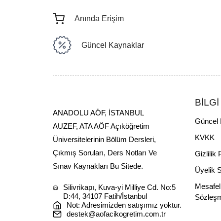
Anında Erişim
Güncel Kaynaklar
BİLGİ
ANADOLU AÖF, İSTANBUL
Güncel 
AUZEF, ATA AÖF Açıköğretim
KVKK
Üniversitelerinin Bölüm Dersleri,
Çıkmış Soruları, Ders Notları Ve
Gizlilik 
Sınav Kaynakları Bu Sitede.
Üyelik 
Mesafel
Silivrikapı, Kuva-yi Milliye Cd. No:5
D:44, 34107 Fatih/İstanbul
Sözleş
Not: Adresimizden satışımız yoktur.
destek@aofacikogretim.com.tr