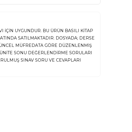
I İÇİN UYGUNDUR. BU ÜRÜN BASILI KİTAP
MATINDA SATILMAKTADIR. DOSYADA; DERSE
 GÜNCEL MÜFREDATA GÖRE DÜZENLENMİŞ
İ, ÜNİTE SONU DEĞERLENDİRME SORULARI
RULMUŞ SINAV SORU VE CEVAPLARI