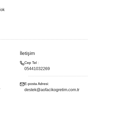
Yok
İletişim
Cep Tel :
05441032269
E-posta Adresi:
e
destek@aofacikogretim.com.tr