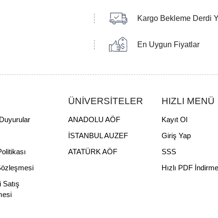
Kargo Bekleme Derdi 
En Uygun Fiyatlar
ÜNİVERSİTELER
HIZLI MENÜ
Duyurular
ANADOLU AÖF
Kayıt Ol
İSTANBUL AUZEF
Giriş Yap
Politikası
ATATÜRK AÖF
SSS
Sözleşmesi
Hızlı PDF İndirm
i Satış
mesi