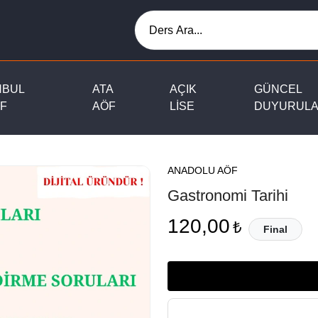
NBUL
ATA
AÇIK
GÜNCEL
F
AÖF
LİSE
DUYURUL
ANADOLU AÖF
Gastronomi Tarihi
120,00
₺
Final