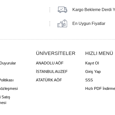
Kargo Bekleme Derdi 
En Uygun Fiyatlar
ÜNİVERSİTELER
HIZLI MENÜ
Duyurular
ANADOLU AÖF
Kayıt Ol
İSTANBUL AUZEF
Giriş Yap
Politikası
ATATÜRK AÖF
SSS
Sözleşmesi
Hızlı PDF İndirm
i Satış
mesi