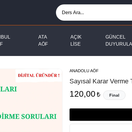
NBUL
ATA
AÇIK
GÜNCEL
F
AÖF
LİSE
DUYURUL
ANADOLU AÖF
Sayısal Karar Verme T
120,00
₺
Final