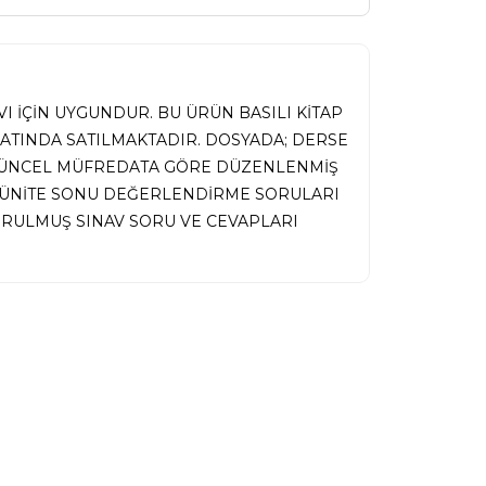
I İÇİN UYGUNDUR. BU ÜRÜN BASILI KİTAP
MATINDA SATILMAKTADIR. DOSYADA; DERSE
 GÜNCEL MÜFREDATA GÖRE DÜZENLENMİŞ
İ, ÜNİTE SONU DEĞERLENDİRME SORULARI
RULMUŞ SINAV SORU VE CEVAPLARI