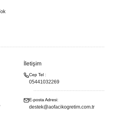
Yok
İletişim
Cep Tel :
05441032269
E-posta Adresi:
e
destek@aofacikogretim.com.tr