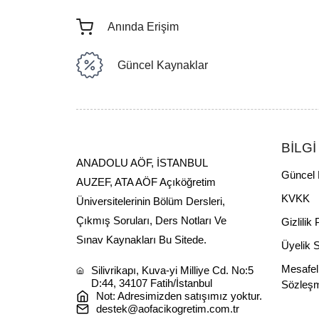
Anında Erişim
Güncel Kaynaklar
BİLGİ
ANADOLU AÖF, İSTANBUL
Güncel 
AUZEF, ATA AÖF Açıköğretim
KVKK
Üniversitelerinin Bölüm Dersleri,
Çıkmış Soruları, Ders Notları Ve
Gizlilik 
Sınav Kaynakları Bu Sitede.
Üyelik 
Mesafel
Silivrikapı, Kuva-yi Milliye Cd. No:5
D:44, 34107 Fatih/İstanbul
Sözleş
Not: Adresimizden satışımız yoktur.
destek@aofacikogretim.com.tr