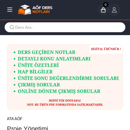
0
ATA AÖF
Proje Yönetimi