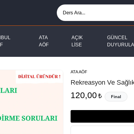
NBUL
ATA
AÇIK
GÜNCEL
F
AÖF
LİSE
DUYURUL
ATA AÖF
Rekreasyon Ve Sağlı
120,00
₺
Final