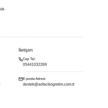
Yok
İletişim
Cep Tel :
05441032269
E-posta Adresi:
e
destek@aofacikogretim.com.tr