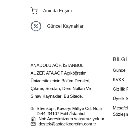
Anında Erişim
Güncel Kaynaklar
BİLGİ
ANADOLU AÖF, İSTANBUL
Güncel 
AUZEF, ATA AÖF Açıköğretim
KVKK
Üniversitelerinin Bölüm Dersleri,
Çıkmış Soruları, Ders Notları Ve
Gizlilik 
Sınav Kaynakları Bu Sitede.
Üyelik 
Mesafel
Silivrikapı, Kuva-yi Milliye Cd. No:5
D:44, 34107 Fatih/İstanbul
Sözleş
Not: Adresimizden satışımız yoktur.
destek@aofacikogretim.com.tr