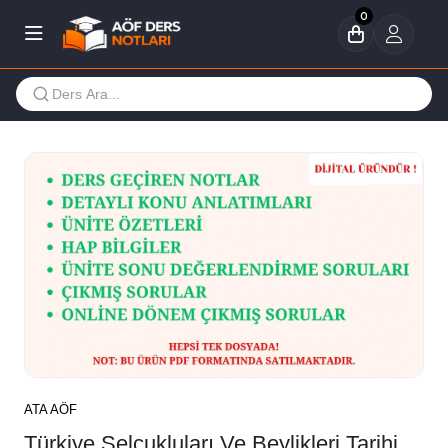
0
ATA AÖF
Türkiye Selçukluları Ve Beylikleri Tarihi