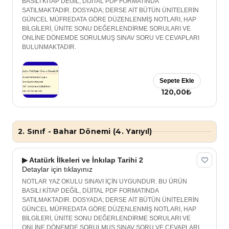
BASILI KİTAP DEĞİL, DİJİTAL PDF FORMATINDA
SATILMAKTADIR. DOSYADA; DERSE AİT BÜTÜN ÜNİTELERİN
GÜNCEL MÜFREDATA GÖRE DÜZENLENMİŞ NOTLARI, HAP
BİLGİLERİ, ÜNİTE SONU DEĞERLENDİRME SORULARI VE
ONLİNE DÖNEMDE SORULMUŞ SINAV SORU VE CEVAPLARI
BULUNMAKTADIR.
Sepete Ekle
120,00₺
2. Sınıf - Bahar Dönemi (4. Yarıyıl)
▶ Atatürk İlkeleri ve İnkılap Tarihi 2
Detaylar için tıklayınız
NOTLAR YAZ OKULU SINAVI İÇİN UYGUNDUR. BU ÜRÜN
BASILI KİTAP DEĞİL, DİJİTAL PDF FORMATINDA
SATILMAKTADIR. DOSYADA; DERSE AİT BÜTÜN ÜNİTELERİN
GÜNCEL MÜFREDATA GÖRE DÜZENLENMİŞ NOTLARI, HAP
BİLGİLERİ, ÜNİTE SONU DEĞERLENDİRME SORULARI VE
ONLİNE DÖNEMDE SORULMUŞ SINAV SORU VE CEVAPLARI