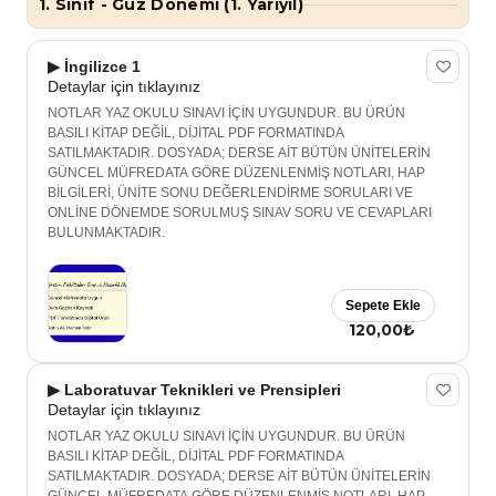
1. Sınıf - Güz Dönemi (1. Yarıyıl)
▶ İngilizce 1
Detaylar için tıklayınız
NOTLAR YAZ OKULU SINAVI İÇİN UYGUNDUR. BU ÜRÜN
BASILI KİTAP DEĞİL, DİJİTAL PDF FORMATINDA
SATILMAKTADIR. DOSYADA; DERSE AİT BÜTÜN ÜNİTELERİN
GÜNCEL MÜFREDATA GÖRE DÜZENLENMİŞ NOTLARI, HAP
BİLGİLERİ, ÜNİTE SONU DEĞERLENDİRME SORULARI VE
ONLİNE DÖNEMDE SORULMUŞ SINAV SORU VE CEVAPLARI
BULUNMAKTADIR.
Sepete Ekle
120,00₺
▶ Laboratuvar Teknikleri ve Prensipleri
Detaylar için tıklayınız
NOTLAR YAZ OKULU SINAVI İÇİN UYGUNDUR. BU ÜRÜN
BASILI KİTAP DEĞİL, DİJİTAL PDF FORMATINDA
SATILMAKTADIR. DOSYADA; DERSE AİT BÜTÜN ÜNİTELERİN