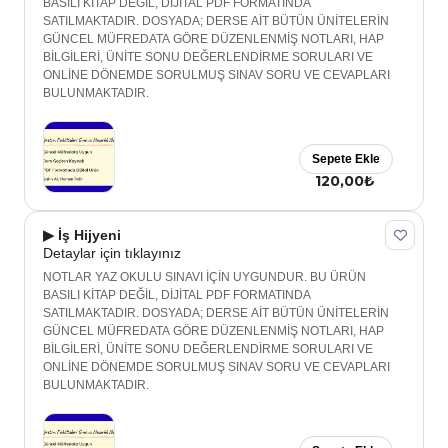
BASILI KİTAP DEĞİL, DİJİTAL PDF FORMATINDA
SATILMAKTADIR. DOSYADA; DERSE AİT BÜTÜN ÜNİTELERİN
GÜNCEL MÜFREDATA GÖRE DÜZENLENMİŞ NOTLARI, HAP
BİLGİLERİ, ÜNİTE SONU DEĞERLENDİRME SORULARI VE
ONLİNE DÖNEMDE SORULMUŞ SINAV SORU VE CEVAPLARI
BULUNMAKTADIR.
Sepete Ekle
120,00₺
▶ İş Hijyeni
Detaylar için tıklayınız
NOTLAR YAZ OKULU SINAVI İÇİN UYGUNDUR. BU ÜRÜN
BASILI KİTAP DEĞİL, DİJİTAL PDF FORMATINDA
SATILMAKTADIR. DOSYADA; DERSE AİT BÜTÜN ÜNİTELERİN
GÜNCEL MÜFREDATA GÖRE DÜZENLENMİŞ NOTLARI, HAP
BİLGİLERİ, ÜNİTE SONU DEĞERLENDİRME SORULARI VE
ONLİNE DÖNEMDE SORULMUŞ SINAV SORU VE CEVAPLARI
BULUNMAKTADIR.